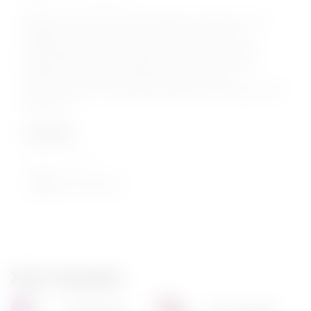
КОД:
10550
Лубрикант для женщин Pjur Myglide на водной основе
содержит экстракт женьшеня.Стимулирующий и
разогревающий гель. Экстракт женьшеня усиливает
циркуляцию крови, стимулирует Вашу сексуальную
активность, повышает либидо. Безопасен для
использования с интимными игрушками и презервативом.
Лубрикант...
2 299
₽
нет в наличии
Нет в наличии
Хиты продаж
Классический
Увлажняющий
1
2