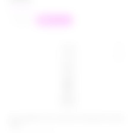
в наличии
+
−
В корзину
Pjur Myglide Гель-смазка на водной основе
30мл