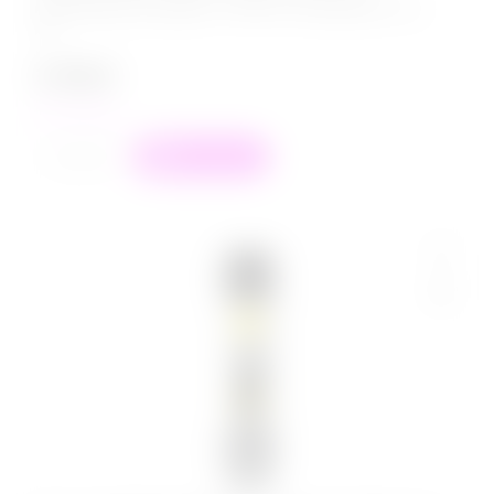
использован как защита от ЗППП и контрацептив, так
как...
3 799
₽
в наличии
+
−
В корзину