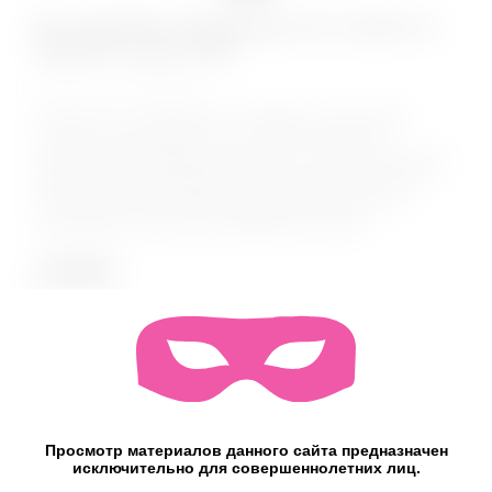
Pjur Superhero Energizing Гель-смазка на
водной основе 30мл
КОД:
10580
В состав этого лубриканта на водной основе входит
экстракт гинкго билоба. Он за считанные минуты
усиливает микроциркуляцию крови, а также способствует
притоку крови к половому члену. Нанесите небольшое
количество смазки перед сексуальной близостью и
почувствуйте, как быстро прибавляется ваша...
2 299
₽
в наличии
+
−
В корзину
Просмотр материалов данного сайта предназначен
исключительно для совершеннолетних лиц.