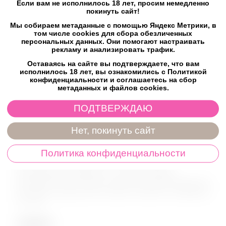
Если вам не исполнилось 18 лет, просим немедленно
покинуть сайт!
Мы собираем метаданные с помощью Яндекс Метрики, в
том числе cookies для сбора обезличенных
персональных данных. Они помогают настраивать
рекламу и анализировать трафик.
Оставаясь на сайте вы подтверждаете, что вам
исполнилось 18 лет, вы ознакомились с Политикой
конфиденциальности и соглашаетесь на сбор
метаданных и файлов cookies.
Pjur Myglide Гель-смазка на водной основе
ПОДТВЕРЖДАЮ
100мл
КОД:
10560
Нет, покинуть сайт
Данный лубрикант на водной основе гарантирует
уникальное скольжение во время соло-игр или
Политика конфиденциальности
чувствительной анальной близости. Обладает
стимулирующим эффектом - усиливает либидо.
Разогревает кожу половых органом, вызывая возбуждение
благодаря натуральному экстракту женьшеня, входящему
в состав....
3 699
₽