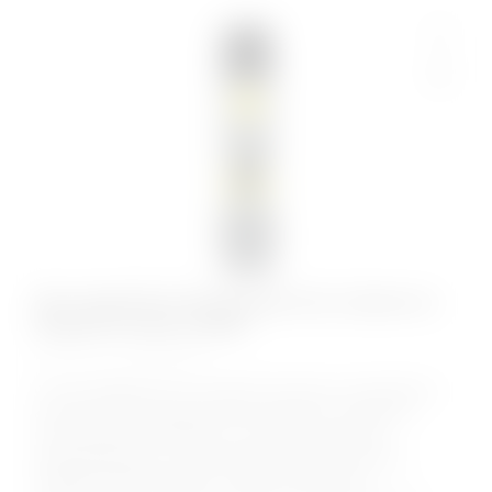
Pjur Superhero Energizing Гель-смазка на
водной основе 100мл
КОД:
10590
С этим лубрикантом на водной основе вы почувствуете,
как растёт ваша мужская сила. Всё дело в экстракте
гингко билоба, входящем в состав. Он улучшает
кровообращение, а также усиливает приток крови к
предмету вашей гордости. Pjur не может быть