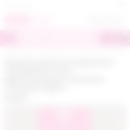
Архангельск
+7(818)245-70-55
0
Главная
/
Блог
/
Правила действия подарочных сертификатов сети удовольственных магазинов «Розовый Зорро»
Правила действия подарочных
сертификатов сети
удовольственных магазинов
«Розовый Зорро»
17.05.2022