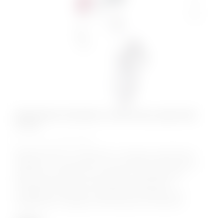
Шлепалка Anonymo, полиэстер, красный,
37 см
КОД:
310009
Доминирование и подчинение с помощью ограничения
свободы — это еще не все, что вы можете сделать друг с
другом. Для серьезного господства и наказания вам
пригодится шлепалка. В ваших руках серьезный
инструмент для жесткого наказания. Регулируя силу
воздействия и чередуя шлепки разными сторонами,...