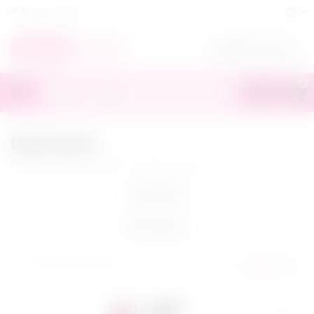
Архангельск
+7(818)245-70-55
0
Шлёпалки
Главная
/
БДСМ
/
Плети и всё для порки
/
Шлёпалки
Категории
Фильтры
Популярные выше