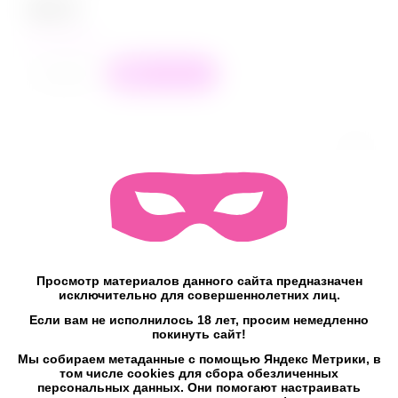
999
₽
в наличии
+
−
В корзину
Просмотр материалов данного сайта предназначен
исключительно для совершеннолетних лиц.
Если вам не исполнилось 18 лет, просим немедленно
покинуть сайт!
Мы собираем метаданные с помощью Яндекс Метрики, в
Твердый паддл из натуральной кожи и
том числе cookies для сбора обезличенных
дерева
персональных данных. Они помогают настраивать