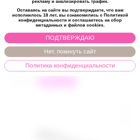
рекламу и анализировать трафик.
КОД:
CH-3001
Оставаясь на сайте вы подтверждаете, что вам
Паддл состоит из деревянной ручки с фирменным
исполнилось 18 лет, вы ознакомились с Политикой
конфиденциальности и соглашаетесь на сбор
логотипом и твердой ударной части из натуральной кожи,
метаданных и файлов cookies.
внутри которой деревянная основа. Ударная часть
прошита белой декоративной строчкой. На рукояти
ПОДТВЕРЖДАЮ
закреплена ручка-петля для дополнительной фиксации
изделия на запястье. Общая длина изделия: 34 см...
Нет, покинуть сайт
1 399
₽
Политика конфиденциальности
в наличии
+
−
В корзину