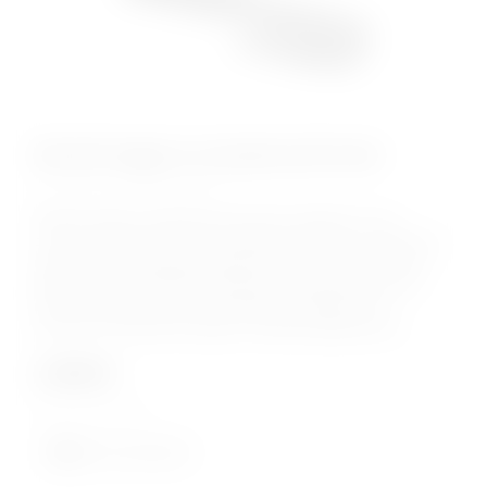
Мягкий паддл из натуральной кожи
КОД:
CH-3003
Мягкий паддл с деревянной ручкой. Ударная часть
состоит из цельного куска натуральной кожи, сложенного
в два слоя. Посередине ударная часть прошита белой
декоративной строчкой. На рукояти закреплена ручка-
петля для дополнительной фиксации изделия на
запястье. В комплект входит съемный фирменный...
1 599
₽
нет в наличии
Нет в наличии