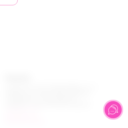
Контакты
г. Архангельск, ул. Наб. Северной Двины, 71, к.1
Ежедневно с 10:30 до 21:00 (без перерывов)
г. Северодвинск, ул. Карла-Маркса 14
Ежедневно с 11:00 до 20:00 (без перерывов)
+7(818)245-70-55
Info@pinkzorro.ru
Посмотреть на карте