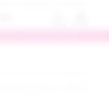
ртификат
Система Лояльности
Блог
Информация
0
70-55
ый звонок
Аккаунт
Корзина
Другое
Скидки
Бренды
Новинки
овать по:
Популярные выше
48