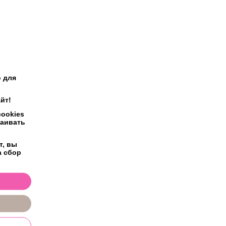
 для
йт!
ookies
раивать
т, вы
а сбор