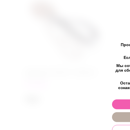
Прос
Ес
Мы со
для сб
Поводок для ошейника, с карабином
Оста
в наличии
ознак
770
₽