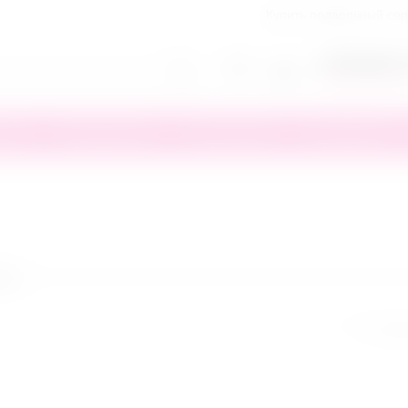
Купить подарочный се
+7(818)245-
Заказать обратн
тика
Презервативы
Секс игрушки
Сертификаты
ар
Сортир