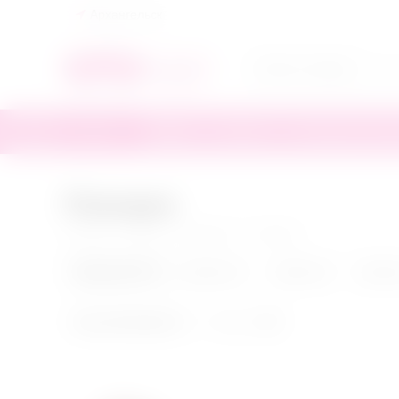
Архангельск
БДСМ
БАДы
Бельё
Интимная косме
Поводки
Главная
/
БДСМ
/
Ошейники
/
Поводки
Бренд (1)
Для него
Для неё
Для п
Crazy Handmade
Сбросить