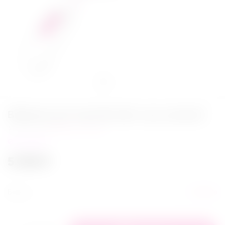
Вибратор для пар Mermaid с д/у, розовый
Написать отзыв
в наличии
5 599
₽
Бренд
S-Hande