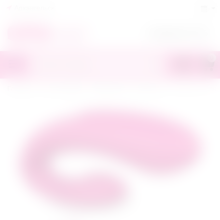
Архангельск
+7(818)245-70-55
0
Главная
/
Секс-игрушки
/
Вибраторы
/
Для пар
/
Вибратор для 