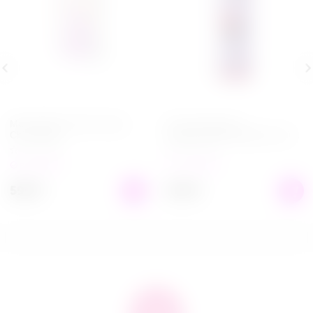
Мастурбатор Take it Easy
Гель для душа с
Chic Purple
феромонами Wild Berry 200
мл
в наличии
в наличии
599
₽
649
₽