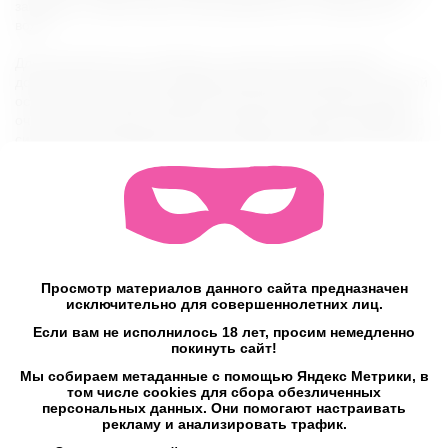
защищен от брызг воды и кратковременного погружения в
воду.
Для максимального комфорта и удовольствия добавьте
достаточное количество лубриканта исключительно на водной
основе. Для очистки промойте специальным средством для
очистки секс игрушек. Храните отдельно от других изделий из
силикона. Все материалы, использованные при изготовлении
игрушки, абсолютно безопасны и гипоаллергенны.
Характеристики:
Размер: 95*63*30 мм
Режимов вибрации: 9
Моторчики: 2
Материал: Медицинский силикон + АБС пластик
Просмотр материалов данного сайта предназначен
Цвет: розовый
исключительно для совершеннолетних лиц.
Водонепроницаемый: Да
Шум: <40 дБ
Если вам не исполнилось 18 лет, просим немедленно
Назначение: Для женщин, для пар
покинуть сайт!
Питание: Перезаряжаемая батарея
Мы собираем метаданные с помощью Яндекс Метрики, в
Время работы при полной зарядке: 1,5 часа
том числе cookies для сбора обезличенных
Время полной зарядки: 1,5 часа
персональных данных. Они помогают настраивать
Зарядка: магнитная USB
рекламу и анализировать трафик.
Страна производства: Китай