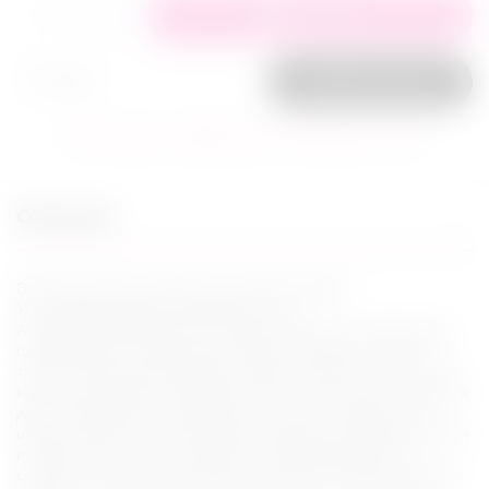
+
−
В корзину
Заказ в 1 клик
В избранное
Сравнить
Задать вопрос
Описание
Эта игрушка подарит наслаждения для двоих!
Ультрасовременный вибратор для пар.
Анатомическая форма этой игрушки идеально подходит для
одновременной стимуляции клитора, влагалища, члена и
точки G. Имеет два бесшумных вибро-элемента и полностью
водонепроницаема, благодаря чему ее можно брать с собой в
душ или даже ванну. Заряжается от сети с помощью USB
шнура и работает в 9-ми режимах вибрации. Вибратор сделан
из бархатистого, гипоаллергенного 100% медицинского
силикона, невероятно нежный и приятный на ощупь. Продукт