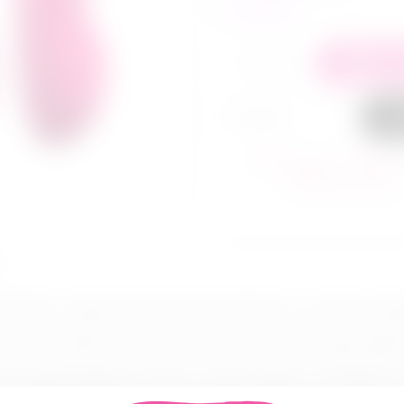
в наличии
+
−
В ко
За
В избранное
Сра
Задать вопрос
а We-Vibe, созданный для максимальной близости и глубоких ощущ
ытным пользователям. Простая интуитивно понятная игрушка удиви
ух синхронизированных моторах, которые создают волнообразные 
зма. Двигатели обеспечивают 10 моделей вибрации: 7 классически