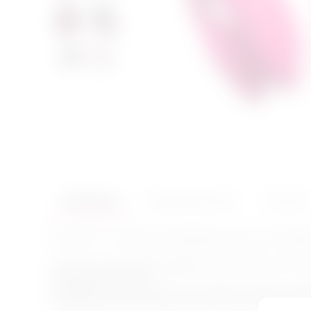
Описание
Характеристики
Отзывы
Chorus Pro – технологичный вибратор для пар от бренд
Стимулятор одинаково подойдет как новичкам, так и оп
качеством исполнения.
Инновационная технология Fusion Wave основана на дв
стимуляции клитора откроет новые грани женского орга