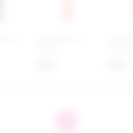
 феромонами
Стимулирующий гель для
Стимулирующ
оральных ласк с
оральных лас
десенсибилизацией / JO BLO
десенсибили
(Манго/персик) - 30 мл
(Апельсиновы
в наличии
в наличии
мл
2 849
₽
2 849
₽