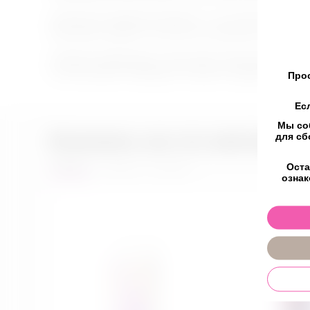
Тактильное управление Squeeze – это технология, встро
Интуитивно, удобно и полностью под вашим контролем.
Управлять вибрациями, также можно через приложение 
на интенсивность вибрации, позволяя создавать по-на
Прос
Ес
Мы со
Возможно, вас это заинтересу
для сб
Новинки
Товары со скидкой
Оста
ознак