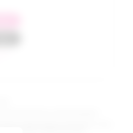
рзину
каз в 1
клик
внить
ений.
т своей технологичностью, множеством функций и
импульсы и мягкие ритмичные потоки. Мощная и точная
х режимов We-Vibe и 3 режима Fusion Wave.