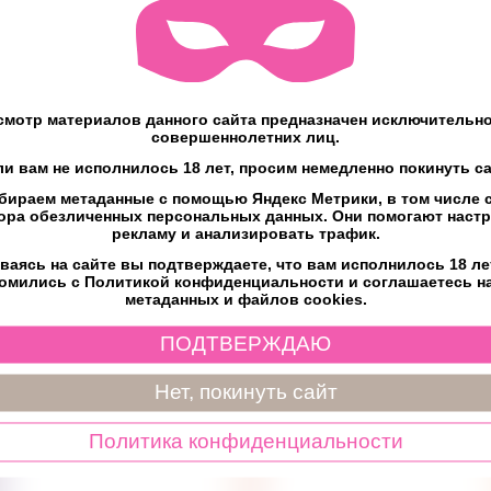
енная в пульт We-Vibe. Просто сжимайте корпус пульта и вибрации 
бренда. Для Chorus Pro созданы 3 эксклюзивных сенсорных режим
стоящему эксклюзивные ощущения.
мотр материалов данного сайта предназначен исключительно
совершеннолетних лиц.
ли вам не исполнилось 18 лет, просим немедленно покинуть са
бираем метаданные с помощью Яндекс Метрики, в том числе c
ет
ора обезличенных персональных данных. Они помогают наст
рекламу и анализировать трафик.
ваясь на сайте вы подтверждаете, что вам исполнилось 18 ле
омились с Политикой конфиденциальности и соглашаетесь н
метаданных и файлов cookies.
ПОДТВЕРЖДАЮ
Нет, покинуть сайт
Политика конфиденциальности