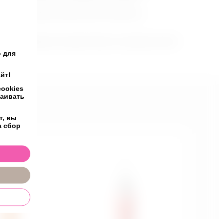
в игрушке будут автоматически усиливаться.
а. Ваши движения во время близости напрямую влияют
 для
йт!
ookies
раивать
т, вы
а сбор