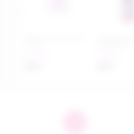
Мастурбатор Take it Easy Chic
Гель для душа с
Purple
Wild Berry 200 мл
в наличии
в наличии
599
₽
649
₽