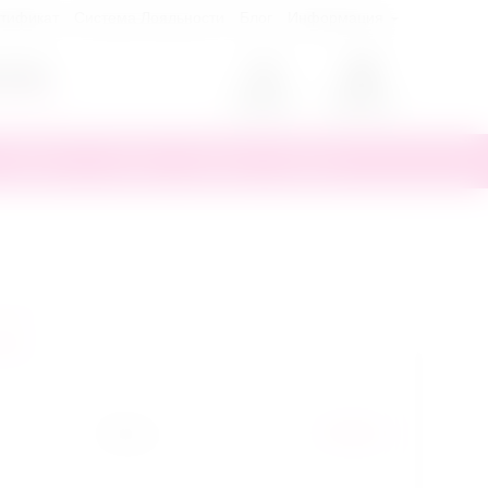
ртификат
Система Лояльности
Блог
Информация
0
70-55
ый звонок
Аккаунт
Корзина
Другое
Скидки
Бренды
Новинки
зыв
Бренд
We-Vibe