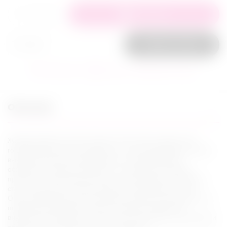
+
−
В корзину
Заказ в 1 клик
В избранное
Сравнить
Задать вопрос
Описание
Жидкий вибратор Orgie Orgasm Drops Vibe подарит вам
головокружительные ощущения: он сенсибилизирует клитор,
вызывая сначала покалывающие и захватывающие
обжигающе-ледяные мурашки, за которыми последует
приятное и нагнетающее тепло, которое будет постепенно
станет ощущаться как приходящая и убывающая волна.
Orgie Orgasm Drops Vibe улучшает кровоток в интимной зоне,
повышает возбуждение, дарит ощущение вибрации и
внутренней пульсации. Он может использоваться партнерами
обоих полов и безопасен при слизывании.