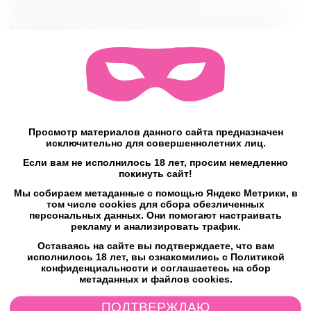
Жидкий вибратор усиливает ощущения от оральных ласк, так
как создается контраст 'ледяных мурашек' от лубриканта и
тепла от языка.
Сочетается с игрушками и презервативами из любых
материалов.
Вибрирующий эффект Orgasm Drops Vibe - 6/10.
Эксклюзивная формула Orgie разработана для обеспечения
сочетания невероятных ощущений и интенсивной
кульминации. Продукт обладает ароматом и вкусом персика.
Просмотр материалов данного сайта предназначен
исключительно для совершеннолетних лиц.
Как использовать?
Нанесите 1 каплю на клитор или головку пениса и аккуратно
Если вам не исполнилось 18 лет, просим немедленно
помассируйте пальцами.
покинуть сайт!
Мы собираем метаданные с помощью Яндекс Метрики, в
Объем: 2 мл ( в среднем 2 - 4 порции)
том числе cookies для сбора обезличенных
персональных данных. Они помогают настраивать
Характеристики
рекламу и анализировать трафик.
Оставаясь на сайте вы подтверждаете, что вам
исполнилось 18 лет, вы ознакомились с Политикой
Отзывы
конфиденциальности и соглашаетесь на сбор
метаданных и файлов cookies.
ПОДТВЕРЖДАЮ