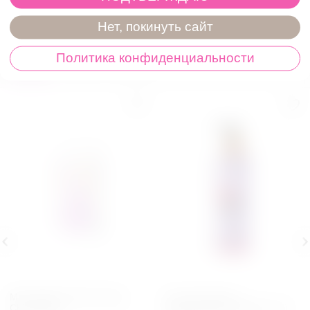
Нет, покинуть сайт
Возможно, вас это заинтересует
Политика конфиденциальности
Новинки
Товары со скидкой
Мастурбатор Take it Easy
Гель для душа с
Chic Purple
феромонами Wild Berry 200