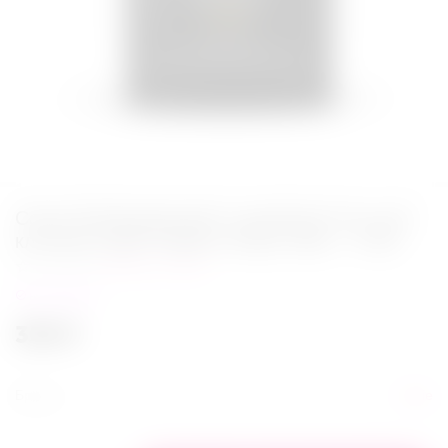
Саше Возбуждающий съедобный гель для
клитора Orgie Orgasm Drops Vibe! – 2 ML
Написать отзыв
в наличии
350
₽
Бренд
Orgie