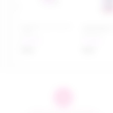
Мастурбатор Take it Easy Chic
Гель для душа с
Purple
Wild Berry 200 мл
в наличии
в наличии
599
₽
649
₽
Быстро и качественно доставляем