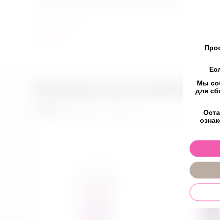
Игра в послушную зверюшку или непокорного хищника….
Материал: PU кожа, пластик
Больше
Цвет: леопардовый, черный
Прос
Общая длина: 64 см
Ес
Диаметр кляпа: 4,5 см
Мы со
Возможно, вас это заинтересу
для сб
Новинки
Товары со скидкой
Оста
ознак