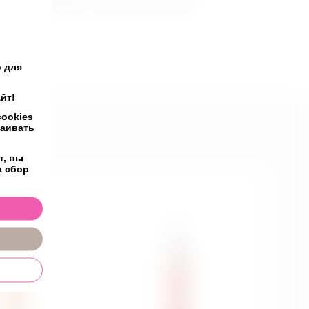
ки и наслаждайтесь обществом друг друга.
 для
йт!
ookies
раивать
т, вы
а сбор