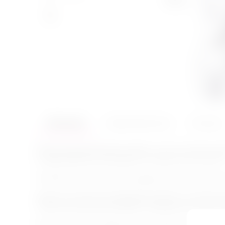
Описание
Характеристики
Отзывы
Искусство красноречивого взгляда – все что остается, 
но вдруг Доминант рассердится и накажет еще сильнее
Специальные отверстия для воздуха делают ношение к
Удачное сочетание леопардовой расцветки и металличе
голове металлической пряжкой и подходит для любого 