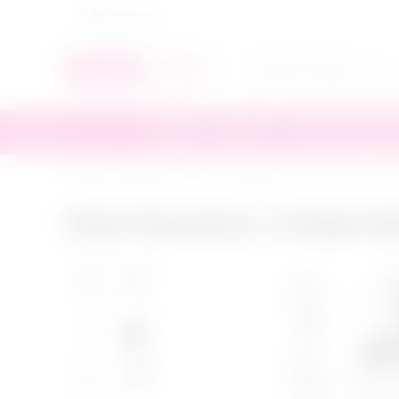
Архангельск
БДСМ
БАДы
Бельё
Интимная косме
Главная
/
БДСМ
/
Кляпы
/
С шаром
/
Кляп Anonymo с отверстия