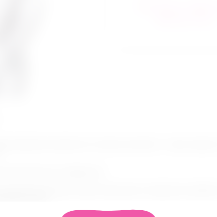
В избранное
Сра
Задать вопрос
ведь невозможно произнести ни слова в этом кляпе – только слушать
?
ляпа безопасным и комфортным.
ской фурнитуры делает образ сексуальным и загадочным, добавля
размера головы.