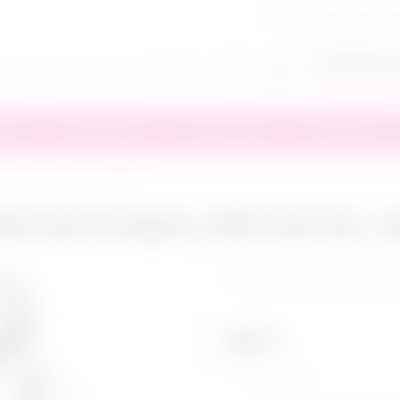
Купить подарочный се
+7(818)245-
Заказать обратн
тика
Презервативы
Секс игрушки
Сертификаты
Кляп Anonymo с отверстиями для воздуха, ABS пластик, черный, 64 см
ми для воздуха, ABS пластик, ч
Написать от
599
₽
нет в наличии