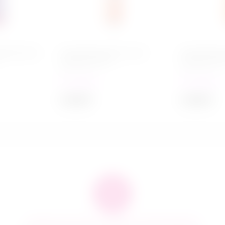
 феромонами
Стимулирующий гель для
Стимулирующ
оральных ласк с
оральных лас
десенсибилизацией / JO BLO
десенсибили
(Манго/персик) - 30 мл
(Апельсиновы
в наличии
в наличии
мл
2 849
₽
2 849
₽
Гарантия качества и сервисное обслуживание