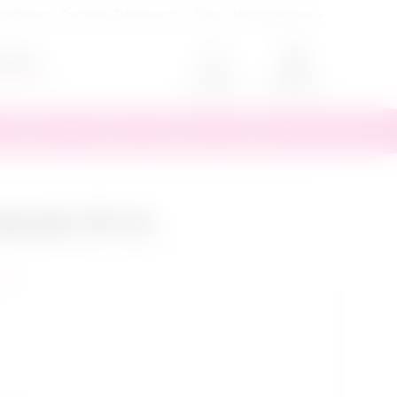
ртификат
Система Лояльности
Блог
Информация
0
70-55
ый звонок
Аккаунт
Корзина
Другое
Скидки
Бренды
Новинки
ерный, 64 см
зыв