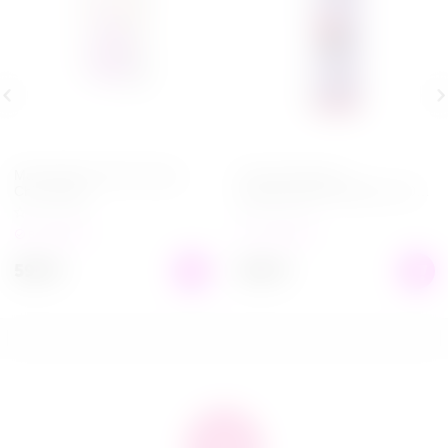
Мастурбатор Take it Easy
Гель для душа с
Chic Purple
феромонами Wild Berry 200
мл
в наличии
в наличии
599
₽
649
₽