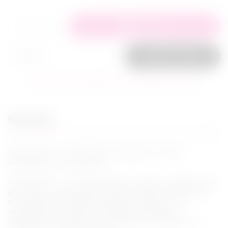
+
−
В корзину
Заказ в 1 клик
В избранное
Сравнить
Задать вопрос
Описание
Custom Made — презервативы, созданные с учётом
индивидуальных параметров
Custom Made — это серия барьерных средств, разработанная
для мужчин, которым важны точная посадка и комфорт при
использовании. Линейка создавалась с акцентом на
анатомическое соответствие: каждый презерватив
подбирается по размеру, чтобы обеспечить надёжность и