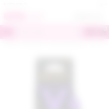
Архангельск
+7(818)245-70-55
0
Главная
/
Презервативы
/
Увеличенные размеры
/