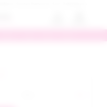
ртификат
Система Лояльности
Блог
Информация
0
70-55
ый звонок
Аккаунт
Корзина
Другое
Скидки
Бренды
Новинки
зыв
Бренд
Toyfa