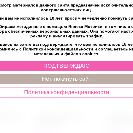
ет
мотр материалов данного сайта предназначен исключительно
совершеннолетних лиц.
ли вам не исполнилось 18 лет, просим немедленно покинуть са
бираем метаданные с помощью Яндекс Метрики, в том числе c
ора обезличенных персональных данных. Они помогают наст
рекламу и анализировать трафик.
ваясь на сайте вы подтверждаете, что вам исполнилось 18 ле
омились с Политикой конфиденциальности и соглашаетесь н
метаданных и файлов cookies.
ПОДТВЕРЖДАЮ
Нет, покинуть сайт
Политика конфиденциальности
 феромонами
Стимулирующий гель для
Стимулирующ
оральных ласк с
оральных лас
десенсибилизацией / JO BLO
десенсибили
(Манго/персик) - 30 мл
(Апельсиновы