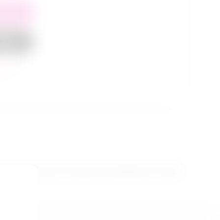
рзину
каз в 1
клик
внить
дает дополнительную стимуляцию связываемому. Отрезок