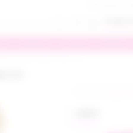
Купить подарочный се
+7(818)245-
Заказать обратн
тика
Презервативы
Секс игрушки
Сертификаты
-ленты
/
Джутовая веревка, бежевая, 5 м
я, 5 м
Написать от
1 099
₽
в наличии