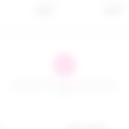
в наличии
в наличии
мл
2 849
₽
2 849
₽
Гарантия качества и сервисное обслуживание
Мы предлагаем только те товары, в качестве которых мы
уверены
н
Мы в соцсетях