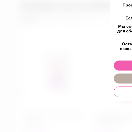
Возможно, вас это заинтересу
Прос
Новинки
Товары со скидкой
Ес
Мы со
для сб
Оста
ознак
Мастурбатор Take it Easy Chic
Гель для душа с
Purple
Wild Berry 200 мл