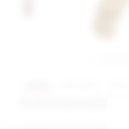
Описание
Характеристики
Отзывы
Джут - исторически 'правильный' материал для изготов
5 метров можно использовать для обвязки отдельных час