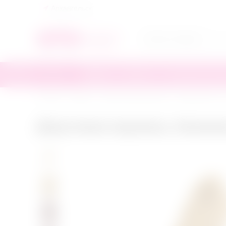
Архангельск
БДСМ
БАДы
Бельё
Интимная косме
Главная
/
БДСМ
/
Наручники/фиксация
/
Веревки/скотч
Джутовая веревка, бежева