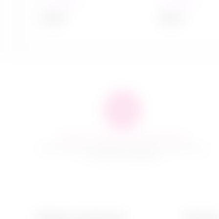
в наличии
в наличии
599
₽
649
₽
Быстро и качественно доставляем
Наша компания производит доставку по всей России
и ближнему зарубежью
Кабинет покупателя
Магази