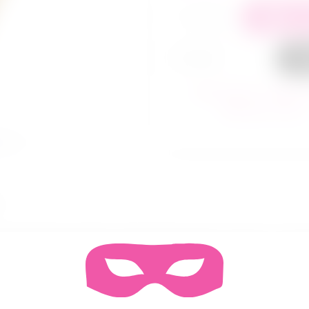
+
−
В ко
За
В избранное
Сра
Задать вопрос
ления бондажных веревок. Такая веревка немного колючая, и это 
тей тела или в комплекте с другими отрезками.