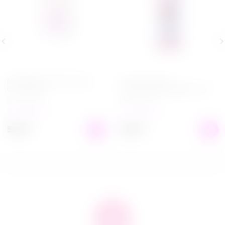
Мастурбатор Take it Easy
Гель для душа с
Chic Purple
феромонами Wild Berry 200
мл
в наличии
в наличии
599
₽
649
₽