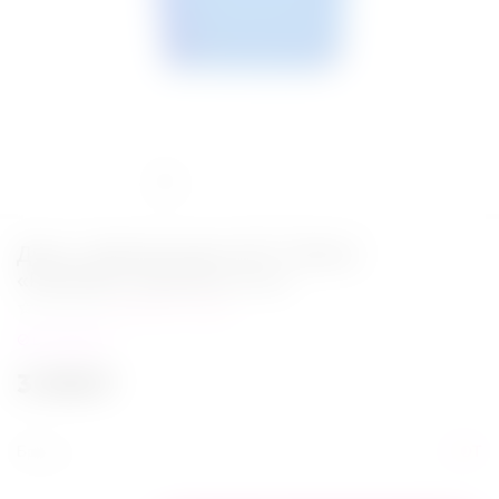
Духи с феромонами HOT Shiatsu
«Darkblue»,мужские,15 мл
Написать отзыв
в наличии
3 449
₽
Бренд
HOT