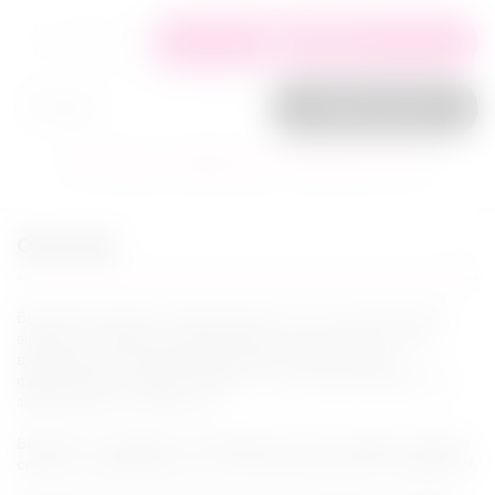
+
−
В корзину
Заказ в 1 клик
В избранное
Сравнить
Задать вопрос
Описание
Встречайте аромат, созданный для тех, кто не просто идет
вперед, но буквально пронизывает высокогорные потоки
вдохновения, как сверкающая вода в Альпах. Духи с
феромонами “Darkblue” Shiatsu – это не просто аромат, это
заряд энергии и активности.
Бергамот и мандарин в открывающих нотах придают аромату
свежесть и динамичность. Это запах приключения и движения.