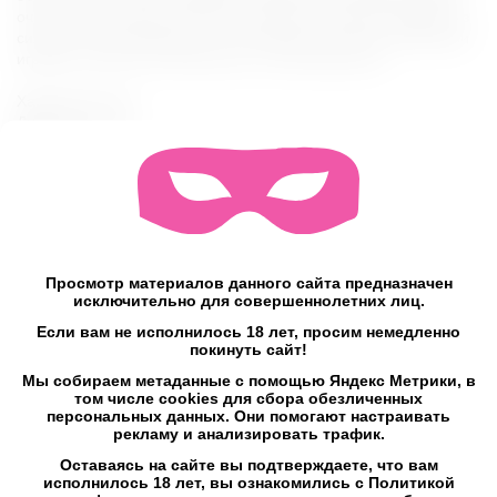
очистки секс игрушек. Храните отдельно от других изделий из
силикона. Все материалы, использованные при изготовлении
игрушки, абсолютно безопасны и гипоаллергенны.
Характеристики:
Диаметр: 3.1 см
Длина: 10 см
Вес: 75 г
Вибрация: Да
Режимов вибрации: 1
Питание: 1 батарейка ААА (в комплекте)
Материал: Медицинский силикон + АБС
Цвет втулки: Черный
Просмотр материалов данного сайта предназначен
Цвет вибропули: Серебристый
исключительно для совершеннолетних лиц.
Водонепроницаемый: IPX7
Если вам не исполнилось 18 лет, просим немедленно
Шум: 40 дБ
покинуть сайт!
Страна производства: Китай
Мы собираем метаданные с помощью Яндекс Метрики, в
Комплектация:
том числе cookies для сбора обезличенных
персональных данных. Они помогают настраивать
Анальная пробка,
рекламу и анализировать трафик.
вибропуля,
1 батарейка ААА.
Оставаясь на сайте вы подтверждаете, что вам
исполнилось 18 лет, вы ознакомились с Политикой