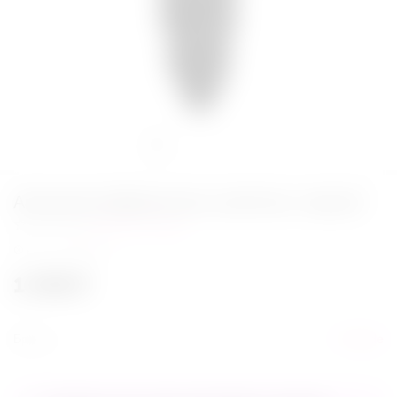
Анальная вибровтулка LoveArrow, черный
Написать отзыв
нет в наличии
1 449
₽
Бренд
S-Hande