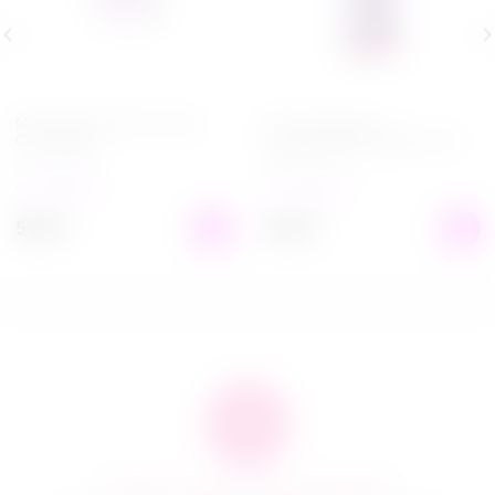
Мастурбатор Take it Easy
Гель для душа с
Chic Purple
феромонами Wild Berry 200
мл
в наличии
в наличии
599
₽
649
₽
Быстро и качественно доставляем