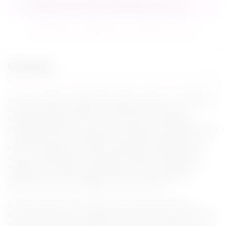
Сообщить мне, когда товар будет в наличии
В избранное
Сравнить
Задать вопрос
Описание
Анальная пробка с вибрацией создает реальное наслаждение
за счет рельефной формы, имитирующей витой конус.
Комфортная для ношения, в том числе и под одеждой,
благодаря удобному основанию. Универсальна во время секса
с партнером и легко совместима с другими игрушками. Цвет
втулки и комфортный размер подходит для вагинальной и
анальной стимуляции, а также для новичков. Мягкий 100%
медицинский силикон обеспечивают приятное введние и
нежную стимуляции. Вибропуля может использоваться
отдельно для стимуляции других эрогенных зон.
Для максимального комфорта и удовольствия добавьте
достаточное количество лубриканта исключительно на водной
основе. Для очистки промойте специальным средством для